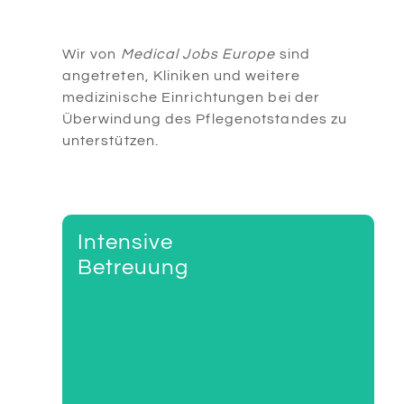
Wir von
Medical Jobs Europe
sind
angetreten, Kliniken und weitere
medizinische Einrichtungen bei der
Überwindung des Pflegenotstandes zu
unterstützen.
Intensive
02
Betreuung
Unsere Partner-Sprachschulen legen
höchsten Wert nicht nur auf die
sprachliche Vorbereitung in einem
Vollzeit-Präsenzkurs, sondern geben
auch Nachhilfe (im Präsenz- oder